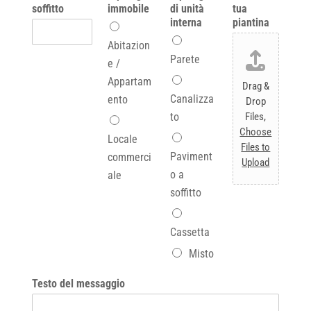
soffitto
immobile
di unità
tua
interna
piantina
Abitazion
Parete
e /
Appartam
Drag &
Canalizza
ento
Drop
to
Files,
Choose
Locale
Files to
Paviment
commerci
Upload
o a
ale
soffitto
Cassetta
Misto
Testo del messaggio