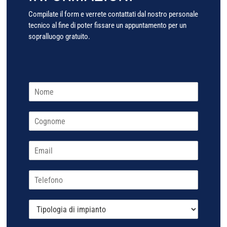
Compilate il form e verrete contattati dal nostro personale
tecnico al fine di poter fissare un appuntamento per un
sopralluogo gratuito.
N
o
N
m
o
e
m
*
e
C
o
E
g
m
n
a
o
T
m
i
e
e
l
l
*
T
e
i
f
p
o