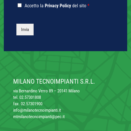
r
i
i
P
Accetto la
Privacy Policy
del sito
*
i
a
i
r
z
d
m
i
i
i
p
v
o
u
i
a
Invia
n
t
a
c
e
i
n
y
*
l
t
P
i
o
o
z
l
z
i
o
c
y
MILANO TECNOIMPIANTI S.R.L.
*
via Bernardino Verro 89 – 20141 Milano
tel. 02.57301808
fax. 02.57301900
info@milanotecnoimpianti.it
mtmilanotecnoimpianti@pec.it