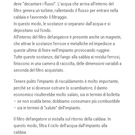
deve “decantare i flussi”. L’acqua che arriva all’interno del
filtro genera un turbine, rallentando il flusso per entrare nella
caldaia e favorendo il filtraggio.
In questo modo, le sostanze si separano dall’acqua e si
depositano sul fondo.
All’interno del filtro defangatore è presente anche un magnete,
che attrae le sostanze ferrose e metalliche ed impedisce a
queste ultime di finire nell’impianto provocando ruggine.
Tutte queste sostanze, dal fango alla sabbia ai residui ferrosi,
finiscono in una camera di raccolta, delle dimensioni variabili a
seconda del filtro acquistato.
Tenere pulito l’impianto di riscaldamento è molto importante,
perché se si dovesse ostruire lo scambiatore, il danno
economico risulterebbe molto salato, sia in termini di bolletta
– se non scalda bene, dobbiamo consumare più combustibile
– sia in termini di “salute” dell’impianto.
Il filtro defangatore si installa sul ritorno della caldaia. In
questo modo, filtra il ciclo dell’acqua dall’impianto alla
caldaia.