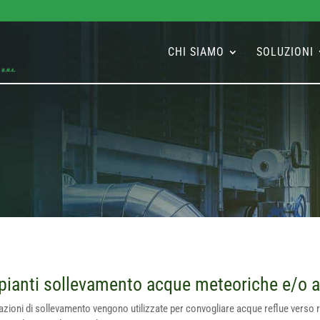
CHI SIAMO
SOLUZIONI
pianti sollevamento acque meteoriche e/o a
azioni di sollevamento vengono utilizzate per convogliare acque reflue verso rec