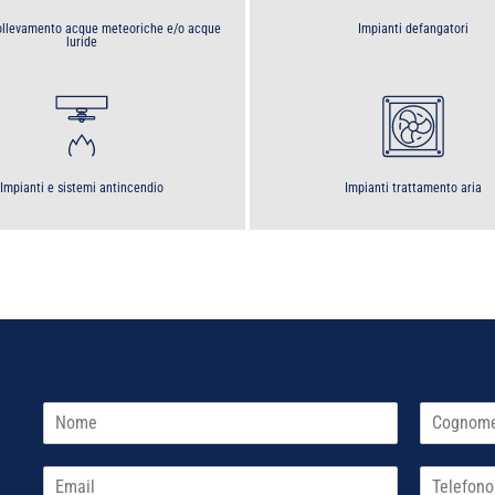
sollevamento acque meteoriche e/o acque
Impianti defangatori
luride
Impianti e sistemi antincendio
Impianti trattamento aria
N
o
N
C
m
o
o
E
T
e
m
g