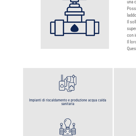
una c
Posso
laddo
Il so
super
con i
Il lo
Quest
Impianti di riscaldamento e produzione acqua calda
sanitaria